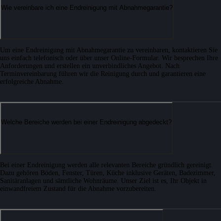
Wie vereinbare ich eine Endreinigung mit Abnahmegarantie?
Um eine Endreinigung mit Abnahmegarantie zu vereinbaren, kontaktieren Sie
uns einfach telefonisch oder über unser Online-Formular. Wir besprechen Ihre
Anforderungen und erstellen ein unverbindliches Angebot. Nach
Terminvereinbarung führen wir die Reinigung durch und garantieren eine
erfolgreiche Abnahme.
Welche Bereiche werden bei einer Endreinigung abgedeckt?
Bei einer Endreinigung werden alle relevanten Bereiche gründlich gereinigt.
Dazu gehören Böden, Fenster, Türen, Küche inklusive Geräten, Badezimmer,
Sanitäranlagen und sämtliche Wohnräume. Unser Ziel ist es, Ihr Objekt in
einwandfreiem Zustand für die Abnahme vorzubereiten.