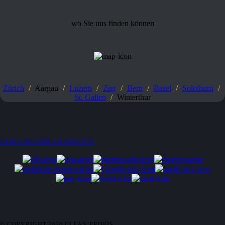
wo Sie uns finden können
Zürich
/
Aargau
/
Luzern
/
Zug
/
Bern
/
Basel
/
Solothurn
/
St. Gallen
/
Winterthur
ZAHLUNGSMÖGLICHKEITEN
© COPYRIGHT
2026
CLEAN PROFIS