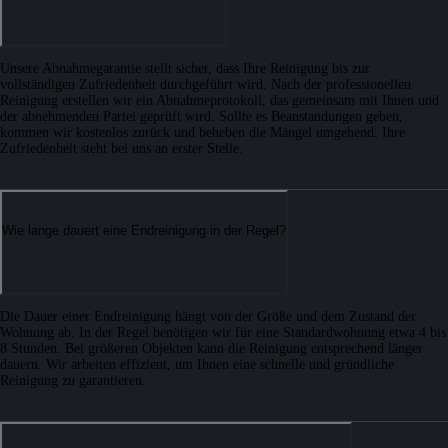
Unsere Abnahmegarantie stellt sicher, dass Ihre Reinigung bis zur
vollständigen Zufriedenheit durchgeführt wird. Nach der professionellen
Reinigung erstellen wir ein Abnahmeprotokoll, das gemeinsam mit Ihnen und
der abnehmenden Partei geprüft wird. Sollte es Beanstandungen geben,
kommen wir kostenlos zurück und beheben die Mängel umgehend. Ihre
Zufriedenheit steht bei uns an erster Stelle.
Wie lange dauert eine Endreinigung in der Regel?
Die Dauer einer Endreinigung hängt von der Größe und dem Zustand der
Wohnung ab. In der Regel benötigen wir für eine Standardwohnung etwa 4 bis
8 Stunden. Bei größeren Objekten kann die Reinigung entsprechend länger
dauern. Wir arbeiten effizient, um Ihnen eine schnelle und gründliche
Reinigung zu garantieren.