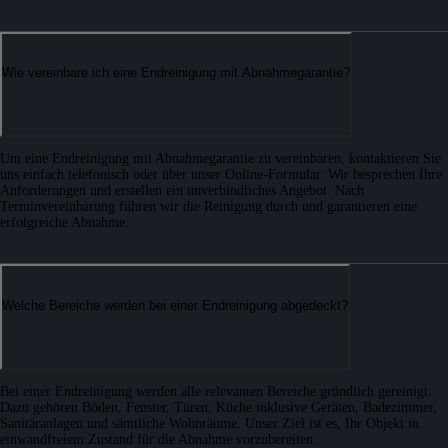
Wie vereinbare ich eine Endreinigung mit Abnahmegarantie?
Um eine Endreinigung mit Abnahmegarantie zu vereinbaren, kontaktieren Sie
uns einfach telefonisch oder über unser Online-Formular. Wir besprechen Ihre
Anforderungen und erstellen ein unverbindliches Angebot. Nach
Terminvereinbarung führen wir die Reinigung durch und garantieren eine
erfolgreiche Abnahme.
Welche Bereiche werden bei einer Endreinigung abgedeckt?
Bei einer Endreinigung werden alle relevanten Bereiche gründlich gereinigt.
Dazu gehören Böden, Fenster, Türen, Küche inklusive Geräten, Badezimmer,
Sanitäranlagen und sämtliche Wohnräume. Unser Ziel ist es, Ihr Objekt in
einwandfreiem Zustand für die Abnahme vorzubereiten.