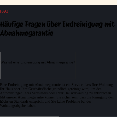
FAQ
Häufige Fragen
über Endreinigung mit
Abnahmegarantie
Was ist eine Endreinigung mit Abnahmegarantie?
Eine Endreinigung mit Abnahmegarantie ist ein Service, dass Ihre Wohnung,
Ihr Haus oder Ihre Geschäftsfläche gründlich gereinigt wird, um den
Anforderungen Ihres Vermieters oder Ihrer Hausverwaltung zu entsprechen.
Mit unserer Abnahmegarantie können Sie sicher sein, dass die Reinigung den
höchsten Standards entspricht und Sie keine Probleme bei der
Wohnungsabgabe haben.