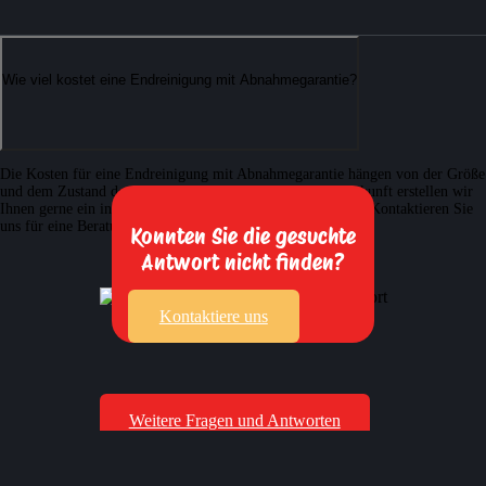
Wie viel kostet eine Endreinigung mit Abnahmegarantie?
Die Kosten für eine Endreinigung mit Abnahmegarantie hängen von der Größe
und dem Zustand des Objekts ab. Für eine genaue Preisauskunft erstellen wir
Ihnen gerne ein individuelles und unverbindliches Angebot. Kontaktieren Sie
uns für eine Beratung und einen Kostenvoranschlag.
Konnten Sie die gesuchte
Antwort nicht finden?
Kontaktiere uns
Weitere Fragen und Antworten