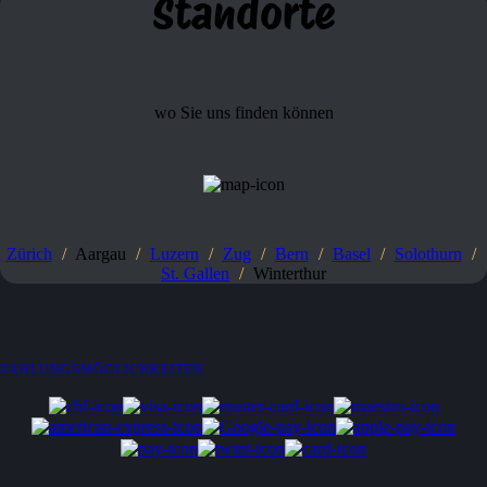
Standorte
wo Sie uns finden können
Zürich
/
Aargau
/
Luzern
/
Zug
/
Bern
/
Basel
/
Solothurn
/
St. Gallen
/
Winterthur
ZAHLUNGSMÖGLICHKEITEN