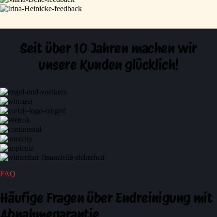
Seit über 10 Jahren machen wir
unsere Kunden glücklich!
FAQ
Häufige Fragen
über Endreinigung mit
Abnahmegarantie