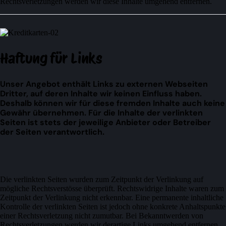
Rechtsverletzungen werden wir diese Inhalte umgehend entfernen.
Haftung für Links
Unser Angebot enthält Links zu externen Webseiten
Dritter, auf deren Inhalte wir keinen Einfluss haben.
Deshalb können wir für diese fremden Inhalte auch keine
Gewähr übernehmen. Für die Inhalte der verlinkten
Seiten ist stets der jeweilige Anbieter oder Betreiber
der Seiten verantwortlich.
Die verlinkten Seiten wurden zum Zeitpunkt der Verlinkung auf
mögliche Rechtsverstösse überprüft. Rechtswidrige Inhalte waren zum
Zeitpunkt der Verlinkung nicht erkennbar. Eine permanente inhaltliche
Kontrolle der verlinkten Seiten ist jedoch ohne konkrete Anhaltspunkte
einer Rechtsverletzung nicht zumutbar. Bei Bekanntwerden von
Rechtsverletzungen werden wir derartige Links umgehend entfernen.