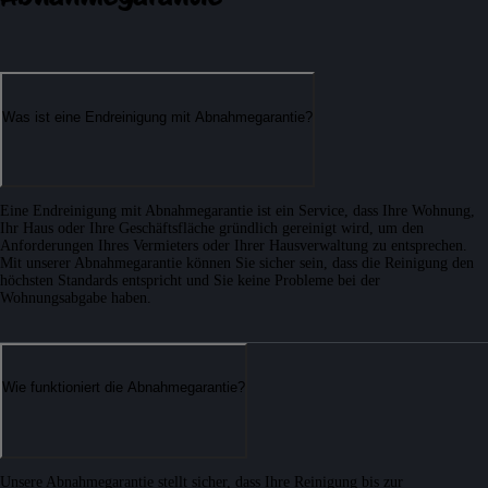
Was ist eine Endreinigung mit Abnahmegarantie?
Eine Endreinigung mit Abnahmegarantie ist ein Service, dass Ihre Wohnung,
Ihr Haus oder Ihre Geschäftsfläche gründlich gereinigt wird, um den
Anforderungen Ihres Vermieters oder Ihrer Hausverwaltung zu entsprechen.
Mit unserer Abnahmegarantie können Sie sicher sein, dass die Reinigung den
höchsten Standards entspricht und Sie keine Probleme bei der
Wohnungsabgabe haben.
Wie funktioniert die Abnahmegarantie?
Unsere Abnahmegarantie stellt sicher, dass Ihre Reinigung bis zur