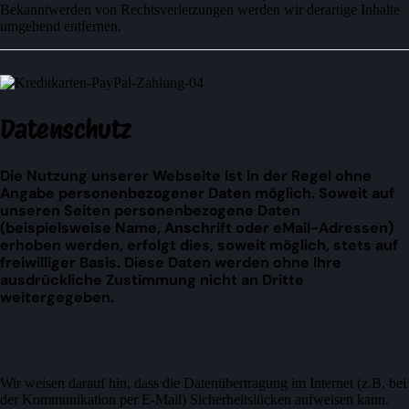
Bekanntwerden von Rechtsverletzungen werden wir derartige Inhalte
umgehend entfernen.
Datenschutz
Die Nutzung unserer Webseite ist in der Regel ohne
Angabe personenbezogener Daten möglich. Soweit auf
unseren Seiten personenbezogene Daten
(beispielsweise Name, Anschrift oder eMail-Adressen)
erhoben werden, erfolgt dies, soweit möglich, stets auf
freiwilliger Basis. Diese Daten werden ohne Ihre
ausdrückliche Zustimmung nicht an Dritte
weitergegeben.
Wir weisen darauf hin, dass die Datenübertragung im Internet (z.B. bei
der Kommunikation per E-Mail) Sicherheitslücken aufweisen kann.