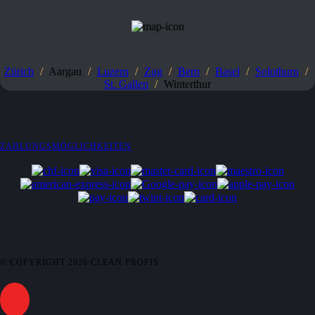
Zürich
/
Aargau
/
Luzern
/
Zug
/
Bern
/
Basel
/
Solothurn
/
St. Gallen
/
Winterthur
ZAHLUNGSMÖGLICHKEITEN
© COPYRIGHT
2026
CLEAN PROFIS