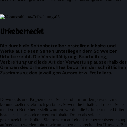
Urheberrecht
Die durch die Seitenbetreiber erstellten Inhalte und
Werke auf diesen Seiten unterliegen dem Schweizer
Urheberrecht. Die Vervielfältigung, Bearbeitung,
Verbreitung und jede Art der Verwertung ausserhalb der
Grenzen des Urheberrechtes bedürfen der schriftlichen
Zustimmung des jeweiligen Autors bzw. Erstellers.
Downloads und Kopien dieser Seite sind nur für den privaten, nicht
kommerziellen Gebrauch gestattet. Soweit die Inhalte auf dieser Seite
nicht vom Betreiber erstellt wurden, werden die Urheberrechte Dritter
beachtet. Insbesondere werden Inhalte Dritter als solche
gekennzeichnet. Sollten Sie trotzdem auf eine Urheberrechtsverletzung
aufmerksam werden, bitten wir um einen entsprechenden Hinweis. Bei