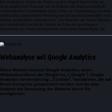
Ein lückenloser Schutz der Daten vor dem Zugriff durch Dritte ist
nicht möglich.Der Nutzung von im Rahmen der Impressumspflicht
veröffentlichten Kontaktdaten durch Dritte zur Übersendung von nicht
ausdrücklich angeforderter Werbung und Informationsmaterialien wird
hiermit ausdrücklich widersprochen. Die Betreiber der Seiten behalten
sich ausdrücklich rechtliche Schritte im Falle der unverlangten
Zusendung von Werbeinformationen, etwa durch Spam-Mails, vor.
Webanalyse mit Google Analytics
Diese Website benutzt Google Analytics, einen
Webanalysedienst der Google Inc. („Google“). Google
Analytics verwendet sog. „Cookies“, Textdateien, die auf
Ihrem Computer gespeichert werden und die eine
Analyse der Benutzung der Website durch Sie
ermöglichen.