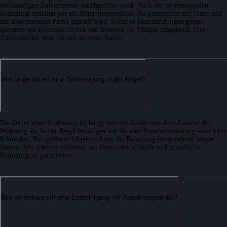
vollständigen Zufriedenheit durchgeführt wird. Nach der professionellen
Reinigung erstellen wir ein Abnahmeprotokoll, das gemeinsam mit Ihnen und
der abnehmenden Partei geprüft wird. Sollte es Beanstandungen geben,
kommen wir kostenlos zurück und beheben die Mängel umgehend. Ihre
Zufriedenheit steht bei uns an erster Stelle.
Wie lange dauert eine Endreinigung in der Regel?
Die Dauer einer Endreinigung hängt von der Größe und dem Zustand der
Wohnung ab. In der Regel benötigen wir für eine Standardwohnung etwa 4 bis
8 Stunden. Bei größeren Objekten kann die Reinigung entsprechend länger
dauern. Wir arbeiten effizient, um Ihnen eine schnelle und gründliche
Reinigung zu garantieren.
Wie vereinbare ich eine Endreinigung mit Abnahmegarantie?