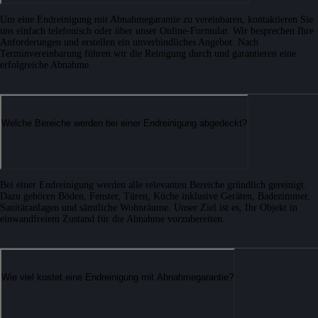
Um eine Endreinigung mit Abnahmegarantie zu vereinbaren, kontaktieren Sie
uns einfach telefonisch oder über unser Online-Formular. Wir besprechen Ihre
Anforderungen und erstellen ein unverbindliches Angebot. Nach
Terminvereinbarung führen wir die Reinigung durch und garantieren eine
erfolgreiche Abnahme.
Welche Bereiche werden bei einer Endreinigung abgedeckt?
Bei einer Endreinigung werden alle relevanten Bereiche gründlich gereinigt.
Dazu gehören Böden, Fenster, Türen, Küche inklusive Geräten, Badezimmer,
Sanitäranlagen und sämtliche Wohnräume. Unser Ziel ist es, Ihr Objekt in
einwandfreiem Zustand für die Abnahme vorzubereiten.
Wie viel kostet eine Endreinigung mit Abnahmegarantie?